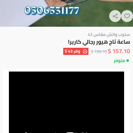
ستوب واتش مقاس 42
ساعة تاج هيور رجالي كاريرا
157.10 $
وفر
43 $
199.70 $
متوفر