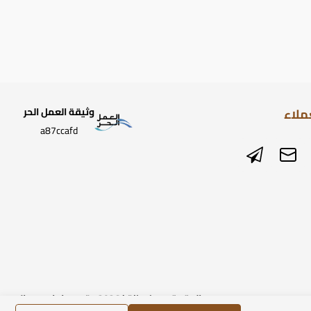
ملاء
وثيقة العمل الحر
a87ccafd
الحقوق محفوظة | 2026
متجر ساعات رومانس