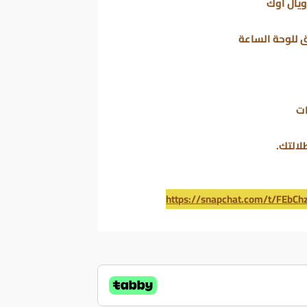
ويال أوك
 للوحة الساعة
ات
لالتك.
https://snapchat.com/t/FEbCh