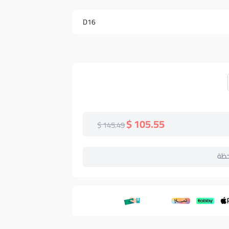
D16
105.55 $
145.49 $
حظة