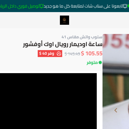
تابعونا على سناب شات لمتابعة كل ما هو جديد
توصيل فوري داخل الرياض خارج ا
متجر ساعات رومانس
ستوب واتش مقاس 41
ساعة اوديمار رويال اوك أوفشور
105.55 $
وفر
40 $
145.49 $
متوفر