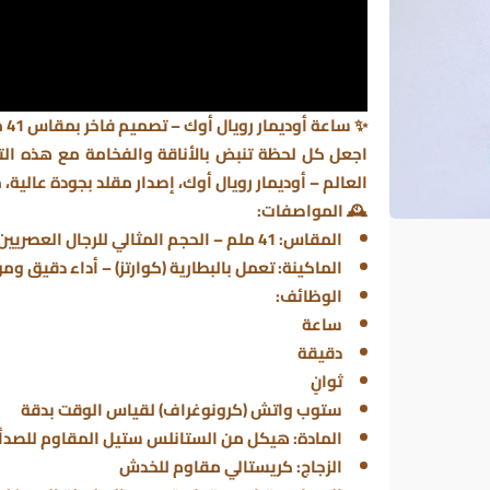
✨ ساعة أوديمار رويال أوك – تصميم فاخر بمقاس 41 ملم (مقلدة درجة أولى) ✨
اجعل كل لحظة تنبض بالأناقة والفخامة مع هذه ال
العالم – أوديمار رويال أوك، إصدار مقلد بجودة عالية،
🕰️ المواصفات:
المقاس: 41 ملم – الحجم المثالي للرجال العصريين
الماكينة: تعمل بالبطارية (كوارتز) – أداء دقيق و
الوظائف:
ساعة
دقيقة
ثوانٍ
ستوب واتش (كرونوغراف) لقياس الوقت بدقة
المادة: هيكل من الستانلس ستيل المقاوم للصدأ
الزجاج: كريستالي مقاوم للخدش