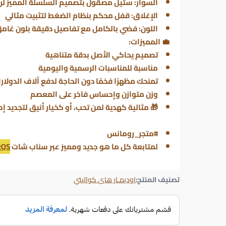
السوار: ستيل مصقول بتصميم السلسلة المميز لر
الإغلاق: قفل محكم بنظام الضغط لتثبيت مثالي
اللون: فضي بالكامل مع تفاصيل دقيقة بلون غامق
💼 المميزات:
تصميم يحاكي الأصل بدقة متناهية
مناسبة للمناسبات الرسمية واليومية
تمنحك مظهرًا فخمًا دون الحاجة لدفع آلاف الدولار
وزن متوازن وإحساس فاخر على المعصم
🎁 مثالية كهدية لمن تحب، أو كخيار أنيق لتجديد إط
#متجر_رومانس
لمتابعة كل ما هو جديد ومميز عبر سناب شات
zQS
تصنيف المنتج:
اوديمـار هاى كواليتي