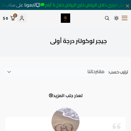
توصيل فوري داخل الرياض خارج الرياض خلال 3 أيام 🚚
تابعونا على سناب شا
0
0 $
متجر ساعات رومانس
جيجر لوكولتر درجة أولى
ترتيب حسب:
تعذر جلب المزيد😢