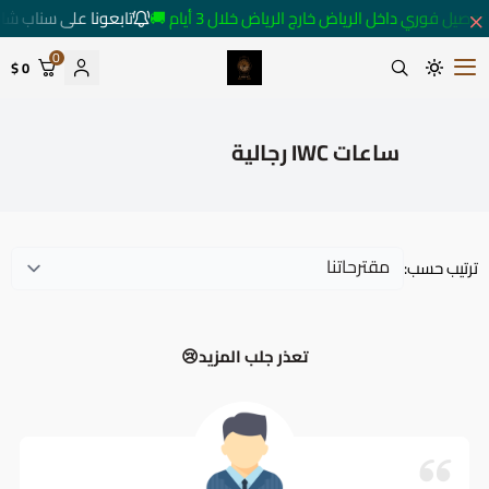
توصيل فوري داخل الرياض خارج الرياض خلال 3 أيام 🚚
تابعونا على سناب شا
0
0 $
متجر ساعات رومانس
ساعات IWC رجالية
ترتيب حسب:
تعذر جلب المزيد😢