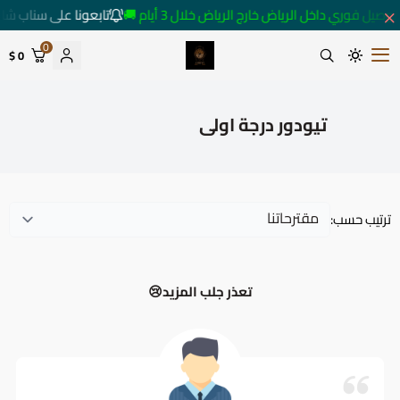
توصيل فوري داخل الرياض خارج الرياض خلال 3 أيام 🚚
تابعونا على سناب شا
0
0 $
متجر ساعات رومانس
تيودور درجة اولى
ترتيب حسب:
تعذر جلب المزيد😢