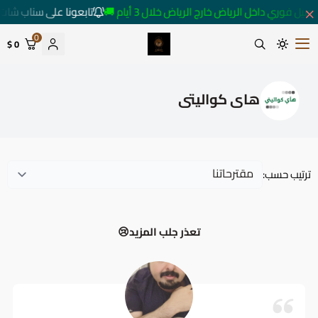
صيل فوري داخل الرياض خارج الرياض خلال 3 أيام 🚚
تابعونا على سناب شات 
0
0 $
متجر ساعات رومانس
هاى كواليتى
ترتيب حسب:
تعذر جلب المزيد😢