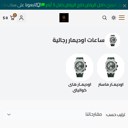
متابعة كل ما هو جديد
توصيل فوري داخل الرياض خارج الرياض خلال 3 أيام 
0
0 $
متجر ساعات رومانس
ساعات اوديمار رجالية
اوديمـار هاى
اوديمـار ماستر
كواليتي
ترتيب حسب: