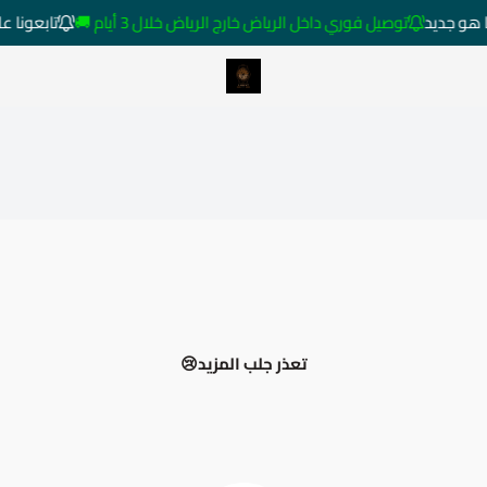
هو جديد
توصيل فوري داخل الرياض خارج الرياض خلال 3 أيام 🚚
تابعونا عل
متجر ساعات رومانس
تعذر جلب المزيد😢