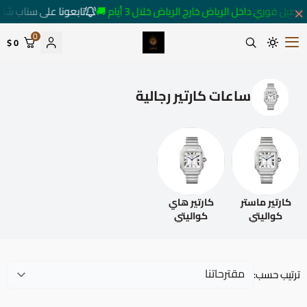
متابعة كل ما هو جديد
توصيل فوري داخل الرياض خارج الرياض خلال 3 أيام 
0
0 $
متجر ساعات رومانس
ساعات كارتير رجالية
كارتير هاي
كارتير ماستر
كواليتي
كواليتي
ترتيب حسب: