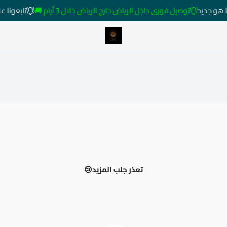
 هو جديد
توصيل فوري داخل الرياض خارج الرياض خلال 3 أيام 🚚
تابعونا ع
متجر ساعات رومانس
تعذر جلب المزيد😢