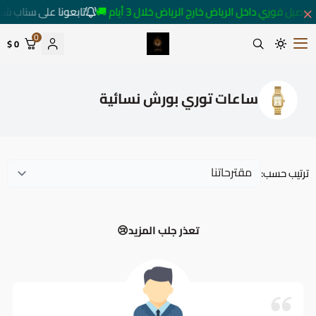
توصيل فوري داخل الرياض خارج الرياض خلال 3 أيام 🚚
تابعونا على سناب شا
0
0 $
متجر ساعات رومانس
ساعات توري بورش نسائية
ترتيب حسب:
تعذر جلب المزيد😢