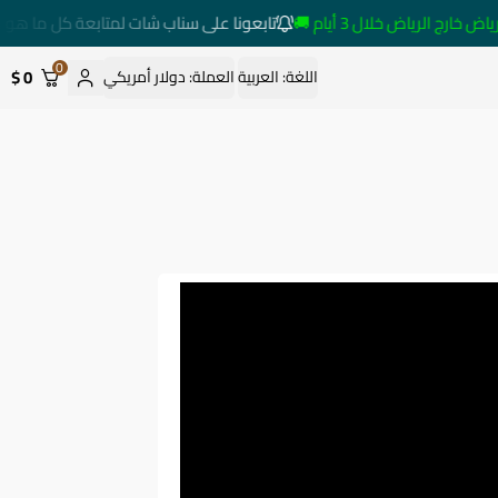
ج الرياض خلال 3 أيام 🚚
تابعونا على سناب شات لمتابعة كل ما هو جد
0
0 $
اللغة:
العربية
العملة:
دولار أمريكي