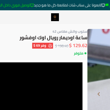
تابعونا على سناب شات لمتابعة كل ما هو جديد
توصيل فوري داخل الرياض خار
متجر ساعات رومانس
ستوب واتش مقاس 42
ساعة اوديمار رويال اوك اوفشور
129.62 $
وفر
69 $
198.40 $
متوفر