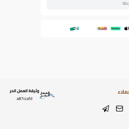
حظة
ملاء
وثيقة العمل الحر
a87ccafd