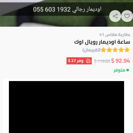
بطارية مقاس 41
ساعة اوديمار رويال اوك
(تقييمان)
92.94 $
وفر
27 $
119.83 $
متوفر