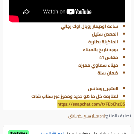
ساعة اوديمار
رويال اوك
رجالي
المعدن ستيل
الماكينة بطارية
يوجد تاريخ بالميناء
مقاس 41
ميناء سماوي مميزه
ضمان سنة
#متجر_رومانس
لمتابعة كل ما هو جديد ومميز عبر سناب شات
https://snapchat.com/t/FEbChzQS
تصنيف المنتج:
اوديمـار هاى كواليتي