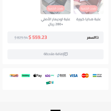
نفدت الكمية
نفدت الكمية
علبة هدايا كبيرة
علبة اوديمار الأصلي
+280 ريال
559.23 $
825.54 $
السعر
إضافة ملاحظة