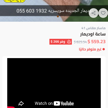
ماستر مقاس 41
ساعة اوديمار
559.23 $
وفر
266 $
825.54 $
غير متوفر حاليًا