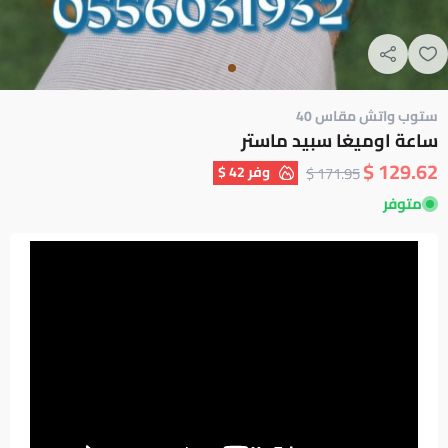
ستوب واتش مقاس 40
ساعة اوميغا سبيد ماستر
129.62 $
وفر
42 $
171.95 $
متوفر