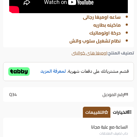
ساعه اوميغا رجالى
ماكينه بطاريه
حركة اوتوماتيك
نظام تشغيل ستوب واتش
تصنيف المنتج:
اوميغا هاى كواليتى
رقم الموديل
Q34
الخيارات
التقييمات
الساعة مع علبة مجانا
حاب تضيف الملحقات