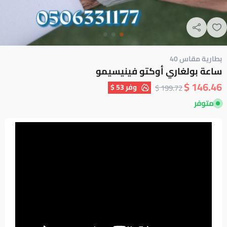
بطارية مقاس 40
ساعة بولغاري أوكتو فينيسيمو
146.46 $
وفر
53 $
199.72 $
متوفر