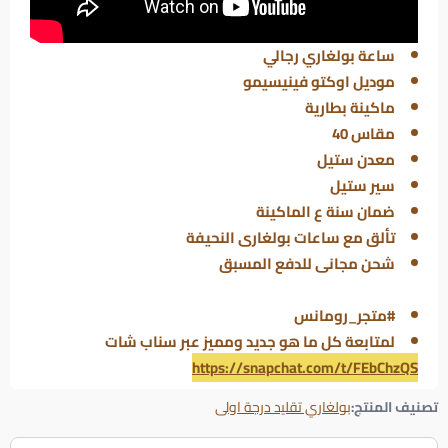
ساعة بولغاري رجالي
موديل اوكتو فينيسيمو
ماكينة بطارية
مقاس 40
معدن ستيل
سير ستيل
ضمان سنة ع الماكينة
تألق مع ساعات بولغارى النحيفة
شحن مجانى للدفع المسبق
#متجر_رومانس
لمتابعة كل ما هو جديد ومميز عبر سناب شات
https://snapchat.com/t/FEbChzQS
تصنيف المنتج:
بولغاري تقليد درجة اولى