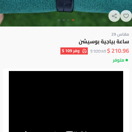
مقاس 29
ساعة بياجية بوسيشن
210.96 $
وفر
109 $
320.45 $
متوفر