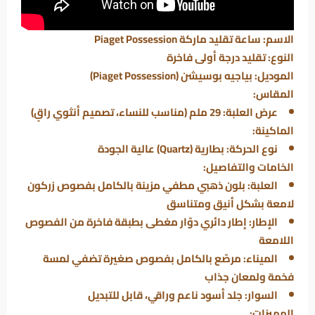
الاسم: ساعة تقليد ماركة Piaget Possession
النوع: تقليد درجة أولى فاخرة
الموديل: بياجيه بوسيشن (Piaget Possession)
المقاس:
عرض العلبة: 29 ملم (مناسب للنساء، تصميم أنثوي راقٍ)
الماكينة:
نوع الحركة: بطارية (Quartz) عالية الجودة
الخامات والتفاصيل:
العلبة: بلون ذهبي مطفي مزينة بالكامل بفصوص زركون
لامعة بشكل أنيق ومتناسق
الإطار: إطار دائري دوّار مغطى بطبقة فاخرة من الفصوص
اللامعة
الميناء: مرصّع بالكامل بفصوص صغيرة تضفي لمسة
فخمة ولمعان جذاب
السوار: جلد أسود ناعم وراقي، قابل للتبديل
المميزات: