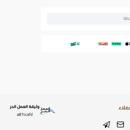
حظة
ملاء
وثيقة العمل الحر
a87ccafd