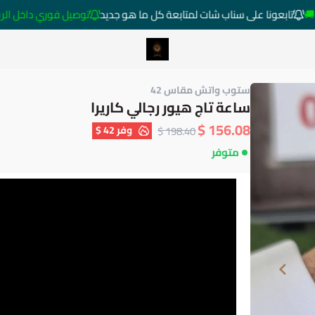
تابعونا على سناب شات لمتابعة كل ما هو جديد
توصيل فوري داخل الرياض خارج
متجر ساعات رومانس
ستوب واتش مقاس 42
ساعة تاج هيور رجالي كاريرا
156.08 $
وفر
42 $
198.40 $
متوفر