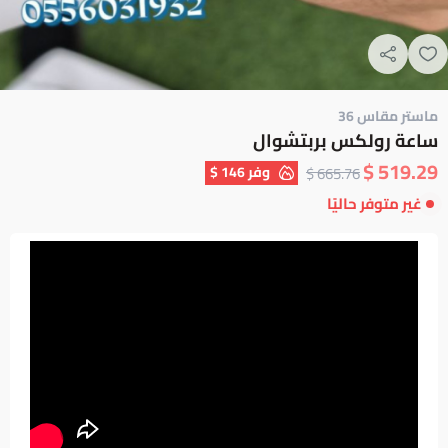
ماستر مقاس 36
ساعة رولكس بربتشوال
519.29 $
وفر
146 $
665.76 $
غير متوفر حاليًا