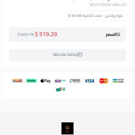
حاب تضيف ملحقات الساعة
علبة رولكس - نفدت الكمية (66.58 $)
519.29 $
665.76 $
السعر
إضافة ملاحظة