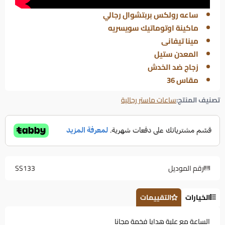
ساعه رولكس بربتشوال رجالي
ماكينة اوتوماتيك سويسريه
مينا تيفانى
المعدن ستيل
زجاج ضد الخدش
مقاس 36
تصنيف المنتج:
ساعات ماستر رجالية
رقم الموديل
SS133
الخيارات
التقييمات
الساعة مع علبة هدايا فخمة مجانا