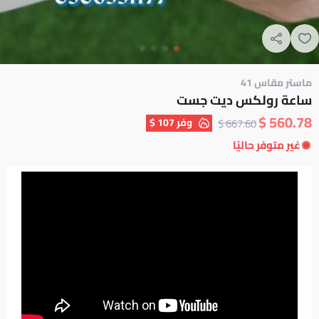
ماستر مقاس 41
ساعة رولكس ديت جست
560.78 $
وفر
107 $
667.60 $
غير متوفر حاليًا