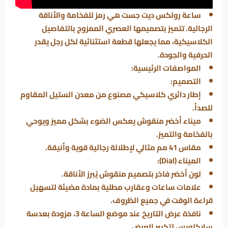
ساعة
رولكس ديت جست
هي رمز للفخامة والأناقة
الرجالية. تتميز بتصميمها العصري الممزوج بالتفاصيل
الكلاسيكية، مما يجعلها قطعة استثنائية لكل رجل يقدر
الحرفية والجودة.
المواصفات الرئيسية:
التصميم:
إطار دائري كلاسيكي مصنوع من معدن الستيل المقاوم
للصدأ.
ميناء أخضر منقوش يعكس الضوء بشكل مميز ويوحي
بالفخامة والتميز.
مقاس 41 مم مثالي لإطلالة رجالية قوية وأنيقة.
الميناء (Dial):
لون أخضر فاخر بتصميم منقوش يُبرز الأناقة.
علامات ساعات وعقارب مطلية بمادة مضيئة لتسهيل
قراءة الوقت في جميع الظروف.
نافذة عرض التاريخ عند موضع الساعة 3، مزودة بعدسة
سايكلوبس لتكبير العرض.