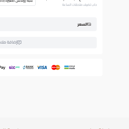
علبة رولكس صغيرة (5.33 $)
حاب تضيف ملحقات الساعة
السعر
إضافة ملا