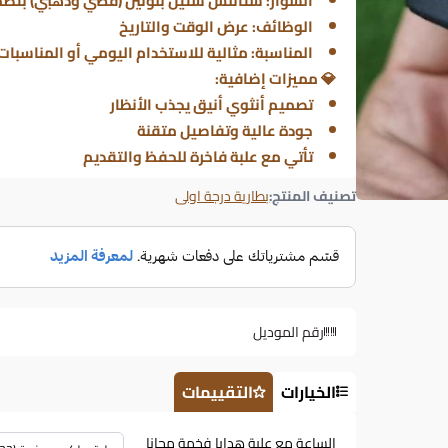
السوار: ستانلس ستيل بلونين (فضي وذهبي) بتصمي
الوظائف: عرض الوقت والتاريخ
المناسبة: مثالية للاستخدام اليومي أو المناسبات
💎 مميزات إضافية:
تصميم أنثوي أنيق يجذب الأنظار
جودة عالية وتفاصيل متقنة
تأتي مع علبة فاخرة للحفظ والتقديم
تصنيف المنتج:
بطارية درجة اولى
رقم الموديل
الخيارات
التقييمات
الساعة مع علبة هدايا فخمة مجانا