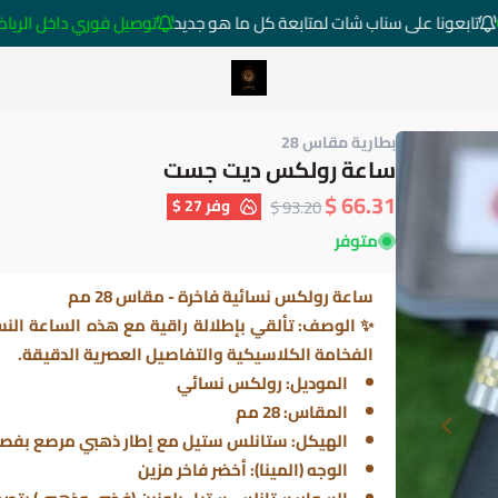
تابعونا على سناب شات لمتابعة كل ما هو جديد
توصيل فوري داخل الرياض خارج ا
متجر ساعات رومانس
بطارية مقاس 28
ساعة رولكس ديت جست
66.31 $
وفر
27 $
93.20 $
متوفر
ساعة رولكس نسائية فاخرة - مقاس 28 مم
✨ الوصف: تألقي بإطلالة راقية مع هذه الساعة الن
الفخامة الكلاسيكية والتفاصيل العصرية الدقيقة.
الموديل: رولكس نسائي
المقاس: 28 مم
الهيكل: ستانلس ستيل مع إطار ذهبي مرصع بفص
الوجه (المينا): أخضر فاخر مزين