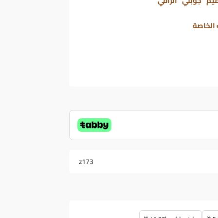
م "جوبلي" الراقي
 الخاصة
z173