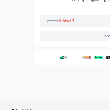
علبة رولكس (45.27 $)
66.31 $
93.20 $
حظة