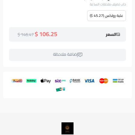
حاب تضيف ملحقات الساعة
علبة رولكس (45.27 $)
106.25 $
146.47 $
السعر
إضافة ملاحظة