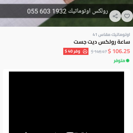
اوتوماتيك مقاس 41
ساعة رولكس ديت جست
106.25 $
وفر
40 $
146.47 $
متوفر