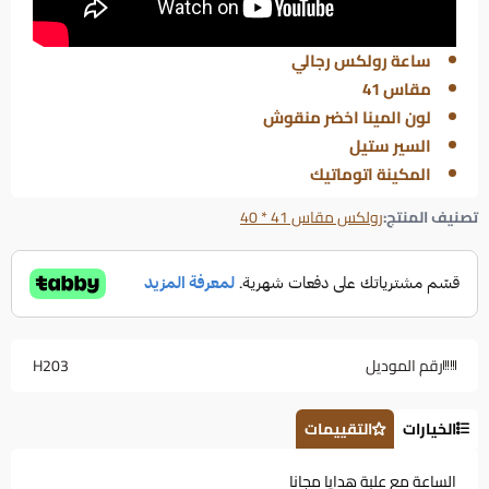
ساعة رولكس رجالي
مقاس 41
لون المينا اخضر منقوش
السير ستيل
المكينة اتوماتيك
تصنيف المنتج:
رولكس مقاس 41 * 40
رقم الموديل
H203
الخيارات
التقييمات
الساعة مع علبة هدايا مجانا