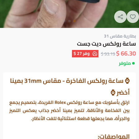
بطارية مقاس 31
ساعة رولكس ديت جست
66.30 $
وفر
27 $
93.19 $
متوفر
⌚
ساعة رولكس الفاخرة - مقاس 31mm بمينا
أخضر
⌚
ارتقِ بأسلوبك مع
ساعة رولكس Rolex
الفريدة، بتصميم يجمع
بين الفخامة والأناقة. تتميز بمينا أخضر جذاب يعكس التميز
والجرأة، مما يجعلها قطعة استثنائية تلفت الأنظار.
المواصفات: