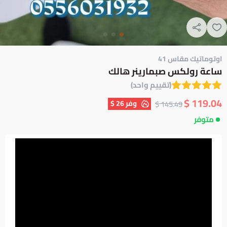
اوتوماتيك مقاس 41
ساعة رولكس صبمارينر هالك
(تقييم واحد)
119.04 $
وفر
26 $
145.49 $
متوفر