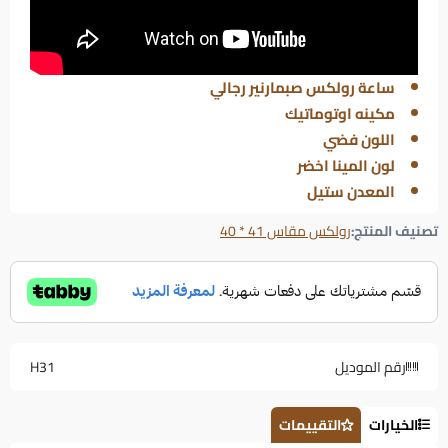
ساعة رولكس صبمارنير رجالي
مكينه اوتوماتيك
اللون فضي
لون المينا اخضر
المعدن ستيل
تصنيف المنتج:
رولكس مقاس 41 * 40
رقم الموديل
H31
الخيارات
التقييمات