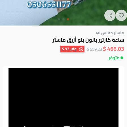
ماستر مقاس 40
ساعة كارتير بالون بلو أزرق ماستر
466.03 $
وفر
93 $
559.23 $
متوفر