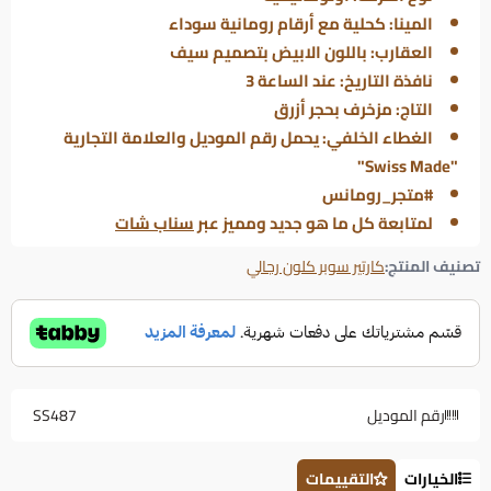
المينا
: كحلية مع أرقام رومانية سوداء
العقارب
: باللون الابيض بتصميم سيف
نافذة التاريخ
: عند الساعة 3
التاج
: مزخرف بحجر أزرق
الغطاء الخلفي
: يحمل رقم الموديل والعلامة التجارية
"Swiss Made"
#متجر_رومانس
لمتابعة كل ما هو جديد ومميز عبر
سناب شات
تصنيف المنتج:
كارتير سوبر كلون رجالي
رقم الموديل
SS487
الخيارات
التقييمات