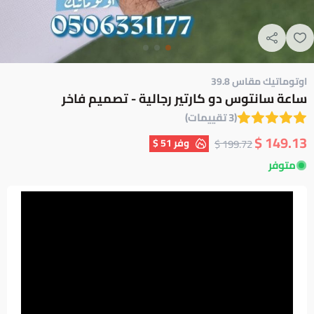
اوتوماتيك مقاس 39.8
ساعة سانتوس دو كارتير رجالية - تصميم فاخر
(3 تقييمات)
149.13 $
وفر
51 $
199.72 $
متوفر