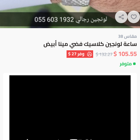
مقاس 38
ساعة لونجين كلاسيك فضي مينا أبيض
105.55 $
وفر
27 $
132.27 $
متوفر