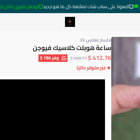
تابعونا على سناب شات لمتابعة كل ما هو جديد
توصيل فوري داخل الرياض خار
متجر ساعات رومانس
ماستر مقاس 33
ساعة هوبلت كلاسيك فيوجن
412.76 $
وفر
186 $
599.17 $
غير متوفر حاليًا