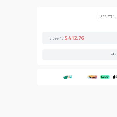
66 $)
412.76 $
599.17 $
حظة