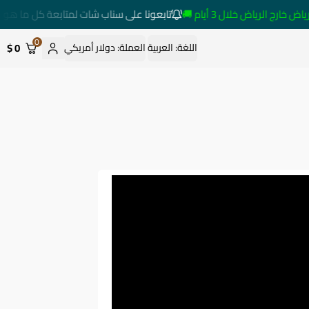
ج الرياض خلال 3 أيام 🚚
تابعونا على سناب شات لمتابعة كل ما هو جد
0
0 $
اللغة:
العربية
العملة:
دولار أمريكي