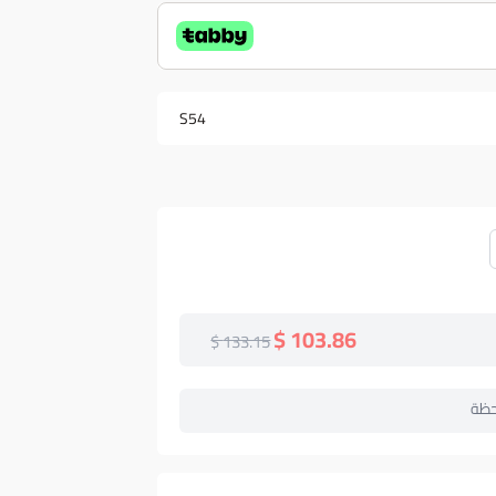
S54
103.86 $
133.15 $
حظة