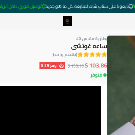
تابعونا على سناب شات لمتابعة كل ما هو جديد
توصيل فوري داخل الرياض خارج ا
متجر ساعات رومانس
بطارية مقاس 40
ساعه غوتشى
(تقييم واحد)
103.86 $
وفر
29 $
133.15 $
متوفر