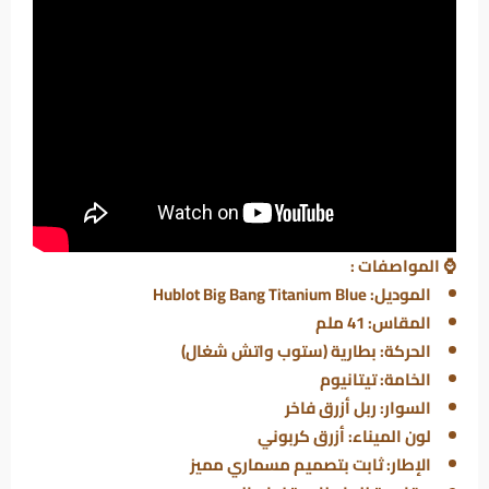
⌚
المواصفات :
الموديل: Hublot Big Bang Titanium Blue
المقاس: 41 ملم
الحركة: بطارية (ستوب واتش شغال)
الخامة: تيتانيوم
السوار: ربل أزرق فاخر
لون الميناء: أزرق كربوني
الإطار: ثابت بتصميم مسماري مميز