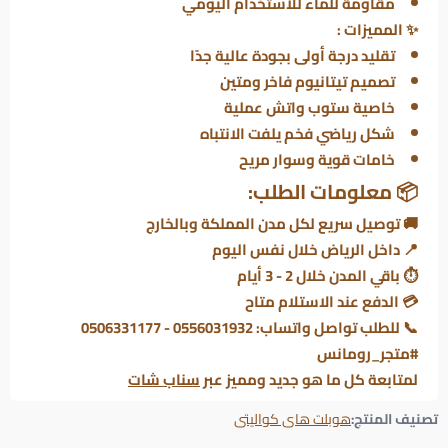
مقاومة للماء للاستخدام اليومي
✨
المميزات :
تقليد درجة أولى بجودة عالية جدًا
تصميم تيتانيوم فاخر ومتين
خاصية ستوب واتش عملية
شكل رياضي فخم يلفت الانتباه
خامات قوية وسوار مريح
📦 معلومات الطلب:
🚚 توصيل سريع لكل مدن المملكة وبالخارج
📍 داخل الرياض خلال نفس اليوم
⏱ باقي المدن خلال 2 - 3 أيام
💳 الدفع عند الاستلام متاح
📞 للطلب تواصل واتساب: 0556031932 - 0506331177
#متجر_رومانس
لمتابعة كل ما هو جديد ومميز عبر
سناب شات
تصنيف المنتج:
هوبلت هاى كواليتى