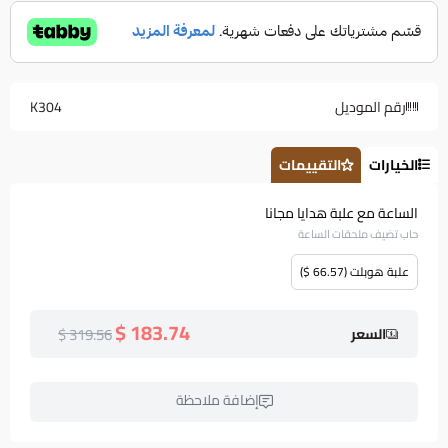
رقم الموديل
K304
الخيارات
التقييمات
الساعة مع علبة هدايا مجانا
حاب تضيف ملحقات الساعة
علبة هوبلت (66.57 $)
183.74 $
319.56 $
السعر
إضافة ملاحظة