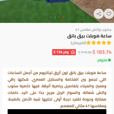
ستوب واتش مقاس 41
ساعة هوبلت بيق بانق
(تقييمان)
183.74 $
وفر
136 $
319.56 $
متوفر
ساعة هوبلت بيق بانق لون أزرق تيتانيوم من أجمل الساعات
اللي تجمع بين الفخامة والستايل العصري. شكلها راقي
ومميز، والميناء بتفاصيل رياضية أنيقة. فيها خاصية ستوب
واتش شغالة، والسوار الربل مريح جدًا على اليد. خامات
ممتازة وجودة تقليد درجة أولى تخليها شبه الأصل بالضبط،
ومقاسها 41 مثالي للمعصم.