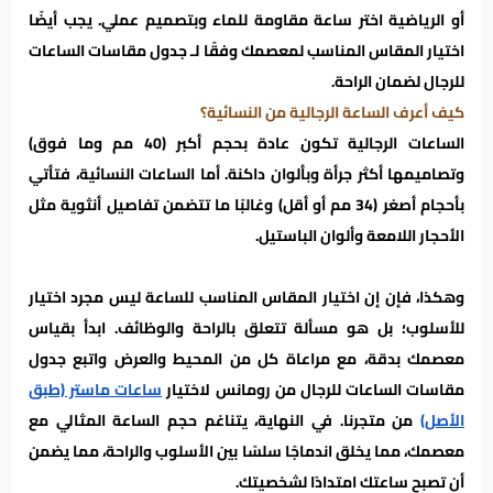
أو الرياضية اختر ساعة مقاومة للماء وبتصميم عملي. يجب أيضًا
اختيار المقاس المناسب لمعصمك وفقًا لـ جدول مقاسات الساعات
للرجال لضمان الراحة.
كيف أعرف الساعة الرجالية من النسائية؟
الساعات الرجالية تكون عادة بحجم أكبر (40 مم وما فوق)
وتصاميمها أكثر جرأة وبألوان داكنة. أما الساعات النسائية، فتأتي
بأحجام أصغر (34 مم أو أقل) وغالبًا ما تتضمن تفاصيل أنثوية مثل
الأحجار اللامعة وألوان الباستيل.
وهكذا، فإن إن اختيار المقاس المناسب للساعة ليس مجرد اختيار
للأسلوب؛ بل هو مسألة تتعلق بالراحة والوظائف. ابدأ بقياس
معصمك بدقة، مع مراعاة كل من المحيط والعرض واتبع جدول
مقاسات الساعات للرجال من رومانس لاختيار
ساعات ماستر (طبق
الأصل)
من متجرنا. في النهاية، يتناغم حجم الساعة المثالي مع
معصمك، مما يخلق اندماجًا سلسًا بين الأسلوب والراحة، مما يضمن
أن تصبح ساعتك امتدادًا لشخصيتك.