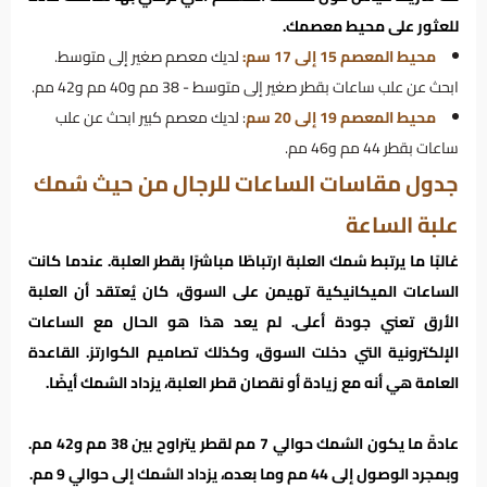
للعثور على محيط معصمك.
محيط المعصم 15 إلى 17 سم:
لديك معصم صغير إلى متوسط.
ابحث عن علب ساعات بقطر صغير إلى متوسط ​​- 38 مم و40 مم و42 مم.
محيط المعصم 19 إلى 20 سم
: لديك معصم كبير ابحث عن علب
ساعات بقطر 44 مم و46 مم.
جدول مقاسات الساعات للرجال من حيث سُمك
علبة الساعة
غالبًا ما يرتبط سُمك العلبة ارتباطًا مباشرًا بقطر العلبة. عندما كانت
الساعات الميكانيكية تهيمن على السوق، كان يُعتقد أن العلبة
الأرق تعني جودة أعلى. لم يعد هذا هو الحال مع الساعات
الإلكترونية التي دخلت السوق، وكذلك تصاميم الكوارتز. القاعدة
العامة هي أنه مع زيادة أو نقصان قطر العلبة، يزداد السُمك أيضًا.
عادةً ما يكون السُمك حوالي 7 مم لقطر يتراوح بين 38 مم و42 مم.
وبمجرد الوصول إلى 44 مم وما بعده، يزداد السُمك إلى حوالي 9 مم.