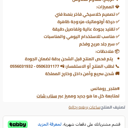
💎
المميزات:
✅ تصميم كلاسيكي فاخر بنمط فني
✅ حركة أوتوماتيك مزدوجة ظاهرة
✅ تقليد بجودة عالية وتفاصيل دقيقة
✅ مناسب للاستخدام اليومي والمناسبات
✅ سير جلد مريح وفخم
📦 ملاحظات:
يتم فحص المنتج قبل الشحن بدقة لضمان الجودة
📞 لطلب المنتج أو الاستفسار: 📲 0506331177 - 0556031932
🚚 شحن سريع وآمن داخل وخارج المملكة
#متجر_رومانس
لمتابعة كل ما هو جديد ومميز عبر
سناب شات
تصنيف المنتج:
ساعات بريغيه رجالية