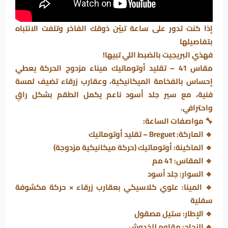
إذا كنت تدور على ساعة تبيّن ذوقك الفاخر وتلفت الانتباه
بتفاصيلها
فهذي البريجيت بالضبط اللي تبيها!
مقاس 41 – تقليد أوتوماتيك ميناء مزدوج الحركة يعطي
إحساس بالفخامة الميكانيكية، وعقارب زرقاء تضيف لمسة
فنية، مع سير جلد أسود ناعم يكمل الطقم بشكل راقٍ
واحترافي.
🔧
مواصفات الساعة:
🔹 الماركة: Breguet – تقليد أوتوماتيك
🔹 الماكينة: أوتوماتيك (حركة ميكانيكية مزدوجة)
🔹 المقاس: 41 مم
🔹 السوار: جلد أسود
🔹 المينا: علوي كلاسيكي بعقارب زرقاء × حركة مكشوفة
سفلية
🔹 الإطار: ستيل مصقول
🔹 الزجاج: مقاوم للخدوش