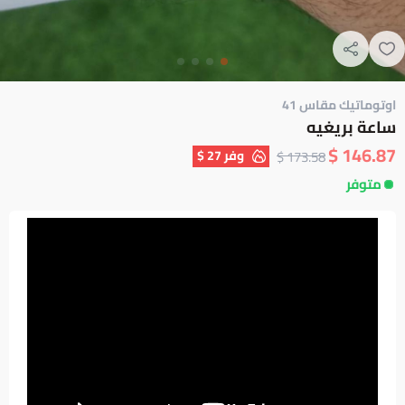
اوتوماتيك مقاس 41
ساعة بريغيه
146.87 $
وفر
27 $
173.58 $
متوفر