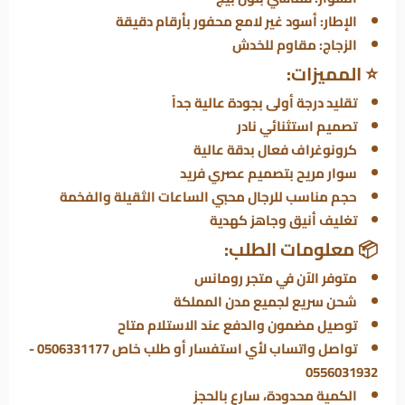
الإطار: أسود غير لامع محفور بأرقام دقيقة
الزجاج: مقاوم للخدش
⭐ المميزات:
تقليد درجة أولى بجودة عالية جداً
تصميم استثنائي نادر
كرونوغراف فعال بدقة عالية
سوار مريح بتصميم عصري فريد
حجم مناسب للرجال محبي الساعات الثقيلة والفخمة
تغليف أنيق وجاهز كهدية
📦 معلومات الطلب:
متوفر الآن في
متجر رومانس
شحن سريع لجميع مدن المملكة
توصيل مضمون والدفع عند الاستلام متاح
تواصل واتساب لأي استفسار أو طلب خاص 0506331177 -
0556031932
الكمية محدودة، سارع بالحجز