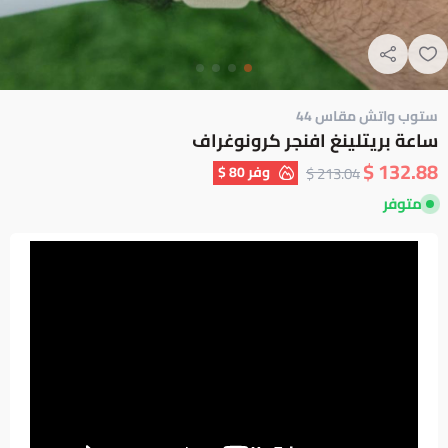
ستوب واتش مقاس 44
ساعة بريتلينغ افنجر كرونوغراف
132.88 $
وفر
80 $
213.04 $
متوفر