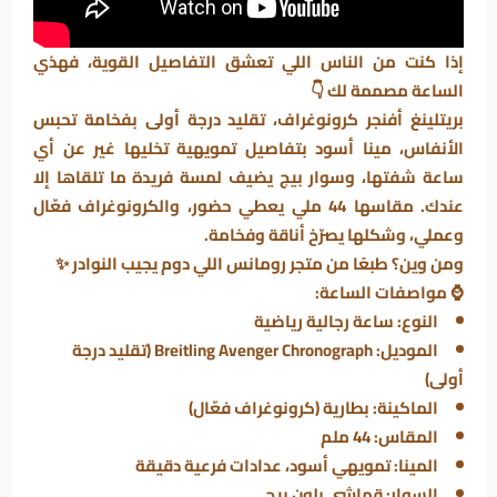
إذا كنت من الناس اللي تعشق التفاصيل القوية، فهذي
الساعة مصممة لك 👇
بريتلينغ أفنجر كرونوغراف
، تقليد درجة أولى بفخامة تحبس
الأنفاس، مينا أسود بتفاصيل تمويهية تخليها غير عن أي
ساعة شفتها، وسوار بيج يضيف لمسة فريدة ما تلقاها إلا
عندك. مقاسها 44 ملي يعطي حضور، والكرونوغراف فعّال
وعملي، وشكلها يصرّخ أناقة وفخامة.
ومن وين؟ طبعًا من
متجر رومانس
اللي دوم يجيب النوادر ✨
⌚ مواصفات الساعة:
النوع: ساعة رجالية رياضية
الموديل: Breitling Avenger Chronograph (تقليد درجة
أولى)
الماكينة: بطارية (كرونوغراف فعّال)
المقاس: 44 ملم
المينا: تمويهي أسود، عدادات فرعية دقيقة
السوار: قماشي بلون بيج