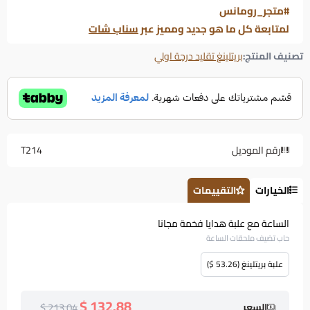
#متجر_رومانس
لمتابعة كل ما هو جديد ومميز عبر
سناب شات
تصنيف المنتج:
بريتلينغ تقليد درجة اولي
رقم الموديل
T214
الخيارات
التقييمات
الساعة مع علبة هدايا فخمة مجانا
حاب تضيف ملحقات الساعة
علبة بريتلينغ (53.26 $)
132.88 $
213.04 $
السعر