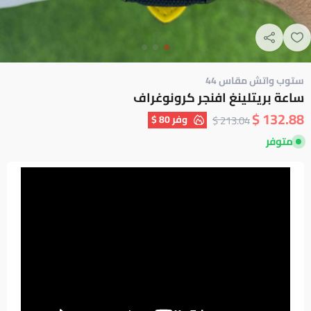
ستوب واتش مقاس 44
ساعة بريتلينغ افنجر كرونوغراف
132.88 $
وفر
80 $
213.04 $
متوفر