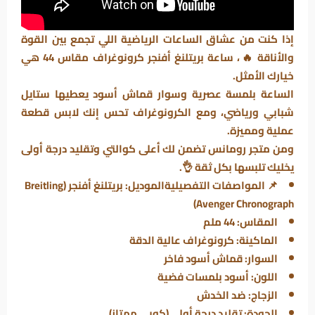
إذا كنت من عشاق الساعات الرياضية اللي تجمع بين القوة
والأناقة 🔥، ساعة بريتلنغ أفنجر كرونوغراف مقاس 44 هي
خيارك الأمثل.
الساعة بلمسة عصرية وسوار قماش أسود يعطيها ستايل
شبابي ورياضي، ومع الكرونوغراف تحس إنك لابس قطعة
عملية ومميزة.
ومن متجر رومانس تضمن لك أعلى كوالتي وتقليد درجة أولى
يخليك تلبسها بكل ثقة 👌.
📌 المواصفات التفصيليةالموديل: بريتلنغ أفنجر (Breitling
Avenger Chronograph)
المقاس: 44 ملم
الماكينة: كرونوغراف عالية الدقة
السوار: قماش أسود فاخر
اللون: أسود بلمسات فضية
الزجاج: ضد الخدش
الجودة: تقليد درجة أولى (كوبي ممتاز)