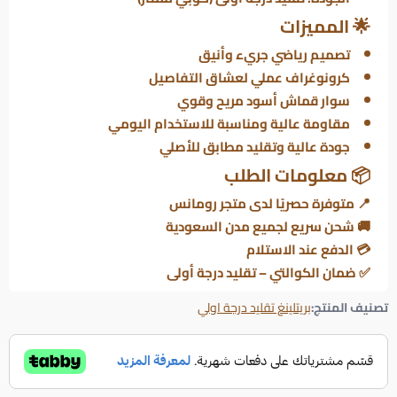
🌟 المميزات
تصميم رياضي جريء وأنيق
كرونوغراف عملي لعشاق التفاصيل
سوار قماش أسود مريح وقوي
مقاومة عالية ومناسبة للاستخدام اليومي
جودة عالية وتقليد مطابق للأصلي
📦 معلومات الطلب
📍 متوفرة حصريًا لدى متجر رومانس
🚚 شحن سريع لجميع مدن السعودية
💳 الدفع عند الاستلام
✅ ضمان الكوالتي – تقليد درجة أولى
تصنيف المنتج:
بريتلينغ تقليد درجة اولي