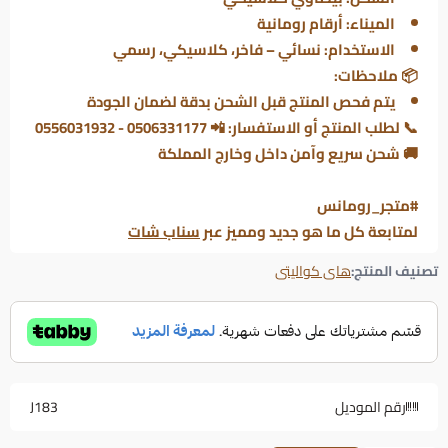
الميناء: أرقام رومانية
الاستخدام: نسائي – فاخر، كلاسيكي، رسمي
📦 ملاحظات:
يتم فحص المنتج قبل الشحن بدقة لضمان الجودة
📞 لطلب المنتج أو الاستفسار: 📲 0506331177 - 0556031932
🚚 شحن سريع وآمن داخل وخارج المملكة
#متجر_رومانس
لمتابعة كل ما هو جديد ومميز عبر
سناب شات
تصنيف المنتج:
هاى كواليتى
رقم الموديل
J183