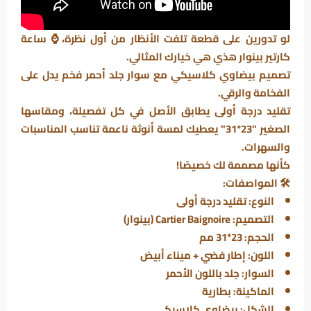
لو تدورين على قطعة تلفت الأنظار من أول نظرة،⌚ ساعة
كارتير بينوار هذي هي خيارك المثالي.
تصميم بيضاوي كلاسيكي مع سوار جلد أحمر فخم يدل على
الفخامة والرقي.
تقليد درجة أولى يطابق الأصل في كل تفصيلة، ومقاسها
الصغير "23*31" يعطيك لمسة أنوثة ناعمة تناسب المناسبات
والسهرات.
كأنها مصممة لك خصيصًا!
🛠️
المواصفات:
النوع: تقليد درجة أولى
التصميم: Cartier Baignoire (بينوار)
الحجم: 23*31 مم
اللون: إطار فضي + ميناء أبيض
السوار: جلد باللون الأحمر
الماكينة: بطارية
الشكل: بيضاوي كلاسيكي