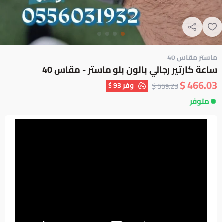
ماستر مقاس 40
ساعة كارتير رجالي بالون بلو ماستر - مقاس 40
466.03 $
وفر
93 $
559.23 $
متوفر