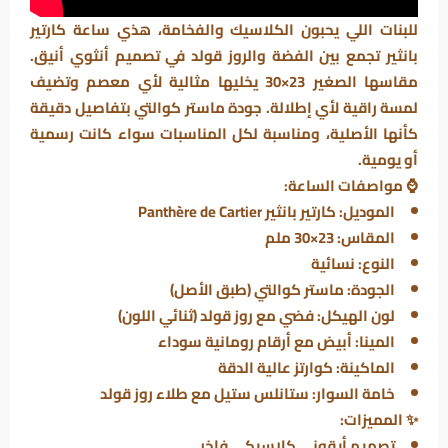
للبنات اللي يحبون الكلاسيك والفخامة، هذي ساعة كارتير
بانثير تجمع بين الفضة والروز قولد في تصميم أنثوي أنيق.
مقاسها الصغير 23×30 يخليها مثالية لأي معصم وتضيف
لمسة راقية لأي إطلالة. جودة ماستر كوالتي بتفاصيل دقيقة
كأنها الأصلية، ومناسبة لكل المناسبات سواء كانت رسمية
أو يومية.
⌚ مواصفات الساعة:
الموديل: كارتير بانثير Panthère de Cartier
المقاس: 23×30 ملم
النوع: نسائية
الجودة: ماستر كوالتي (طبق الأصل)
لون الهيكل: فضي مع روز قولد (ثنائي اللون)
المينا: أبيض مع أرقام رومانية سوداء
الماكينة: كوارتز عالية الدقة
خامة السوار: ستانلس ستيل مع طلاء روز قولد
✨ المميزات:
تصميم أيقوني كلاسيكي فاخر