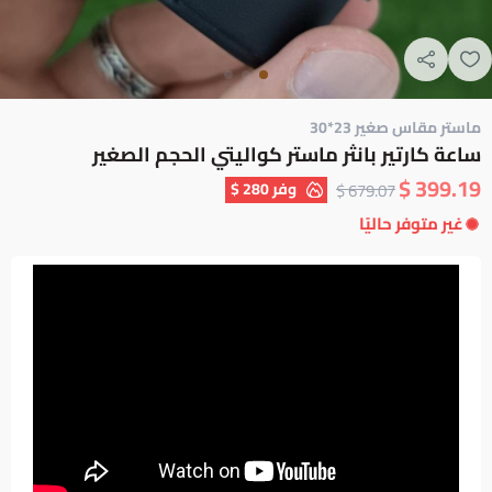
ماستر مقاس صغير 23*30
ساعة كارتير بانثر ماستر كواليتي الحجم الصغير
399.19 $
وفر
280 $
679.07 $
غير متوفر حاليًا