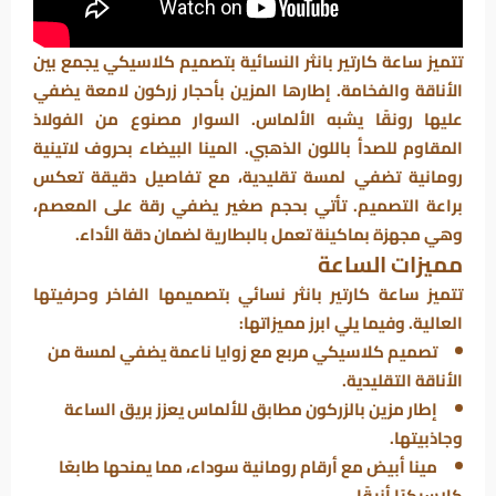
تتميز ساعة كارتير بانثر النسائية بتصميم كلاسيكي يجمع بين
الأناقة والفخامة. إطارها المزين بأحجار زركون لامعة يضفي
عليها رونقًا يشبه الألماس. السوار مصنوع من الفولاذ
المقاوم للصدأ باللون الذهبي. المينا البيضاء بحروف لاتينية
رومانية تضفي لمسة تقليدية، مع تفاصيل دقيقة تعكس
براعة التصميم. تأتي بحجم صغير يضفي رقة على المعصم،
وهي مجهزة بماكينة تعمل بالبطارية لضمان دقة الأداء.
مميزات الساعة
تتميز ساعة كارتير بانثر نسائي بتصميمها الفاخر وحرفيتها
العالية. وفيما يلي ابرز مميزاتها:
تصميم كلاسيكي مربع مع زوايا ناعمة يضفي لمسة من
الأناقة التقليدية.
إطار مزين بالزركون مطابق للألماس يعزز بريق الساعة
وجاذبيتها.
مينا أبيض مع أرقام رومانية سوداء، مما يمنحها طابعًا
كلاسيكيًا أنيقًا.