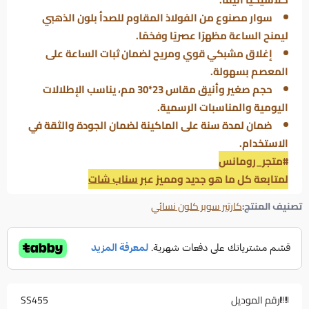
سوار مصنوع من الفولاذ المقاوم للصدأ بلون الذهبي
ليمنح الساعة مظهرًا عصريًا وفخمًا.
إغلاق مشبكي قوي ومريح لضمان ثبات الساعة على
المعصم بسهولة.
حجم صغير وأنيق مقاس 23*30 مم، يناسب الإطلالات
اليومية والمناسبات الرسمية.
ضمان لمدة سنة على الماكينة لضمان الجودة والثقة في
الاستخدام.
#متجر_رومانس
لمتابعة كل ما هو جديد ومميز عبر
سناب شات
تصنيف المنتج:
كارتير سوبر كلون نسائي
رقم الموديل
SS455