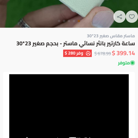
ماستر مقاس صغير 23*30
ساعة كارتير بانثر نسائي ماستر - بحجم صغير 23*30
399.14 $
وفر
280 $
678.99 $
متوفر