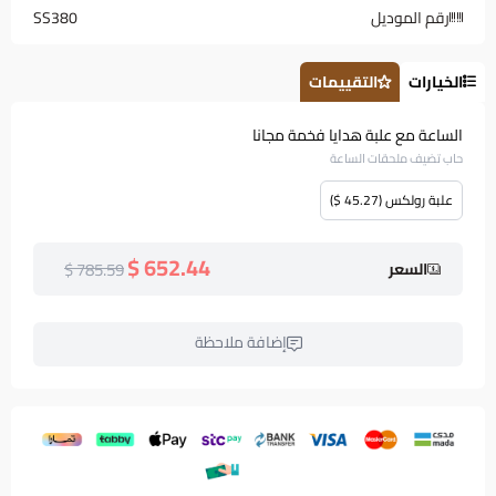
رقم الموديل
SS380
الخيارات
التقييمات
الساعة مع علبة هدايا فخمة مجانا
حاب تضيف ملحقات الساعة
علبة رولكس (45.27 $)
652.44 $
785.59 $
السعر
إضافة ملاحظة