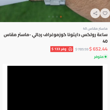
ماستر مقاس 40
ساعة رولكس دايتونا كوزموغراف رجالي -ماستر مقاس
40
652.44 $
وفر
133 $
785.59 $
متوفر