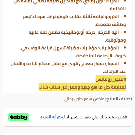
الميناء
: لون رمادي مع تفاصيل دقيقة تضفي لمسة من
الفخامة.
الكرونوغراف
: ثلاثة عقارب كرونوغراف سوداء توفر
وظائف متعددة.
آلية الحركة
: حركة أوتوماتيكية تضمن دقة عالية
وموثوقية.
المؤشرات
: مؤشرات مضيئة تسهل قراءة الوقت في
ظروف الإضاءة المنخفضة.
السوار
: سوار معدني قوي مع قفل محكم للراحة والأمان
عند الارتداء.
#متجر_رومانس
لمتابعة كل ما هو جديد ومميز عبر
سناب شات
تصنيف المنتج:
رولكس سوبر كلون رجالي