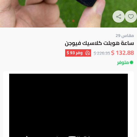
مقاس 29
ساعة هوبلت كلاسيك فيوجن
132.88 $
وفر
93 $
226.35 $
متوفر