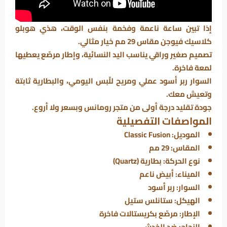
إذا تبين ساعة ناعمة وفخمة بنفس الوقت، هذي هوبلو
كلاسيك فيوجن مقاس 29 مم خيار مثالي.
تصميم صغير وراقي يناسب اليد النسائية، وإطار مرصّع يعطيها
لمعة فاخرة.
السوار ربر أسود عملي ومريح للّبس اليومي، والبطارية ثابتة
وتعيش معك.
جودة تقليد درجة أولى من متجر رومانس وبسعر ولا أروع.
المواصفات التفصيلية
الموديل: Classic Fusion
المقاس: 29 مم
نوع الحركة: بطارية (Quartz)
الميناء: أبيض ناعم
السوار: ربر أسود
الهيكل: ستانلس ستيل
الإطار: مرصّع بكريستالات فاخرة
الزجاج: ضد الخدش