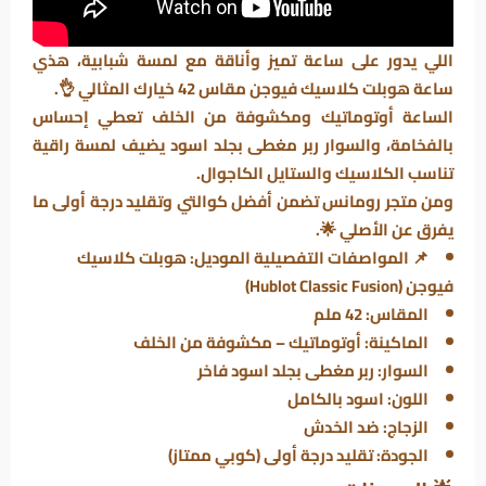
اللي يدور على ساعة تميز وأناقة مع لمسة شبابية، هذي
ساعة
هوبلت كلاسيك فيوجن
مقاس 42 خيارك المثالي 👌.
الساعة أوتوماتيك ومكشوفة من الخلف تعطي إحساس
بالفخامة، والسوار ربر مغطى بجلد اسود يضيف لمسة راقية
تناسب الكلاسيك والستايل الكاجوال.
ومن متجر
رومانس
تضمن أفضل كوالتي وتقليد درجة أولى ما
يفرق عن الأصلي 🌟.
📌 المواصفات التفصيلية الموديل: هوبلت كلاسيك
فيوجن (Hublot Classic Fusion)
المقاس: 42 ملم
الماكينة: أوتوماتيك – مكشوفة من الخلف
السوار: ربر مغطى بجلد اسود فاخر
اللون: اسود بالكامل
الزجاج: ضد الخدش
الجودة: تقليد درجة أولى (كوبي ممتاز)