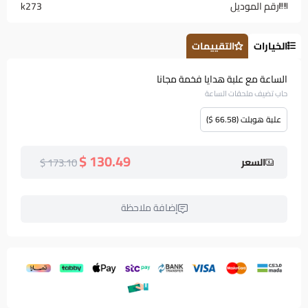
رقم الموديل
k273
الخيارات
التقييمات
الساعة مع علبة هدايا فخمة مجانا
حاب تضيف ملحقات الساعة
علبة هوبلت (66.58 $)
130.49 $
173.10 $
السعر
إضافة ملاحظة