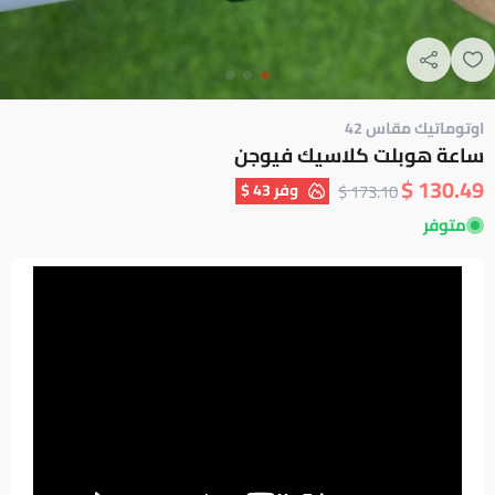
اوتوماتيك مقاس 42
ساعة هوبلت كلاسيك فيوجن
130.49 $
وفر
43 $
173.10 $
متوفر