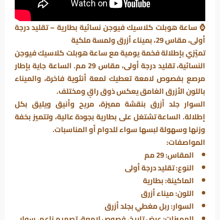
⌚ ساعة هوبلت كلاسيك فيوجن نسائية بطارية – تقليد درجة
أولى، مقاس 29، بميناء أزرق ولمسة ملكية
تميّزي بإطلالة فخمة يومية مع ساعة
هوبلت كلاسيك فيوجن
النسائية، تقليد درجة أولى، مقاس 29 مم. الساعة جاية بإطار
مرصع بفصوص لامعة تعطيك لمعة أنثوية فاخرة، والميناء
باللون الأزرق الغامق يعكس ذوق راقٍ ومختلف.
السوار جلد أزرق بنقشة مميزة، مريح وأنيق ويليق بكل
إطلالة. الساعة تشتغل على بطارية بجودة عالية، وتتميز بخفة
وزنها وسهولة لبسها سواء للدوام أو المناسبات.
المواصفات:
المقاس: 29 مم
النوع: تقليد درجة أولى
الماكينة: بطارية
اللون: ميناء أزرق
السوار: ربل مغطي بجلد أزرق
المميزات: عرض تاريخ، فصوص لامعة، تصميم ناعم، سوار