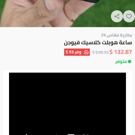
بطارية مقاس 29
ساعة هوبلت كلاسيك فيوجن
132.87 $
وفر
93 $
226.33 $
متوفر