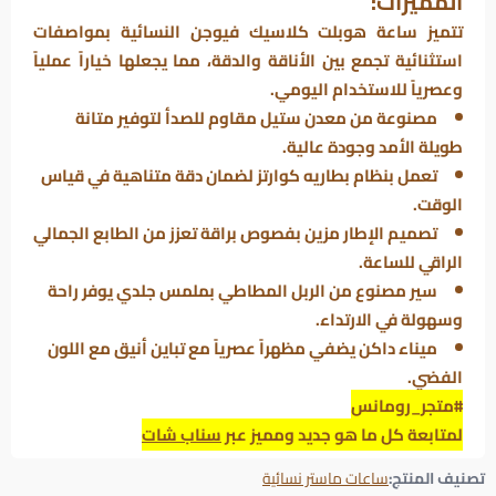
المميزات:
تتميز ساعة هوبلت كلاسيك فيوجن النسائية بمواصفات
استثنائية تجمع بين الأناقة والدقة، مما يجعلها خياراً عملياً
وعصرياً للاستخدام اليومي.
مصنوعة من معدن ستيل مقاوم للصدأ لتوفير متانة
طويلة الأمد وجودة عالية.
تعمل بنظام بطاريه كوارتز لضمان دقة متناهية في قياس
الوقت.
تصميم الإطار مزين بفصوص براقة تعزز من الطابع الجمالي
الراقي للساعة.
سير مصنوع من الربل المطاطي بملمس جلدي يوفر راحة
وسهولة في الارتداء.
ميناء داكن يضفي مظهراً عصرياً مع تباين أنيق مع اللون
الفضي.
#متجر_رومانس
لمتابعة كل ما هو جديد ومميز عبر
سناب شات
تصنيف المنتج:
ساعات ماستر نسائية