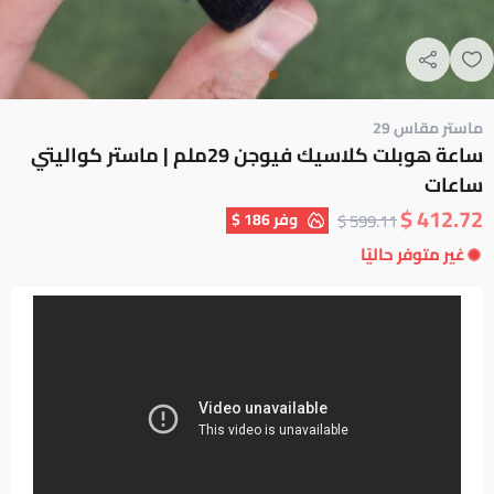
ماستر مقاس 29
ساعة هوبلت كلاسيك فيوجن 29ملم | ماستر كواليتي
ساعات
412.72 $
وفر
186 $
599.11 $
غير متوفر حاليًا