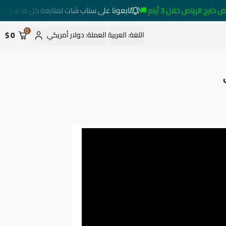
لرياض خلال 3 أيام 🚚
تابعونا على سناب شات لمتابعة كل ما هو جديد
0
0 $
اللغة:
العربية
العملة:
دولار أمريكي