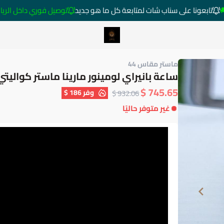
تابعونا على سناب شات لمتابعة كل ما هو جديد
توصيل فوري داخل الرياض خارج ا
متجر ساعات رومانس
ماستر مقاس 44
ساعة بانيراي لومينور مارينا ماستر كواليتي
745.65 $
وفر
186 $
932.06 $
غير متوفر حاليًا