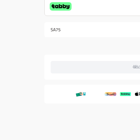
SA75
حظة