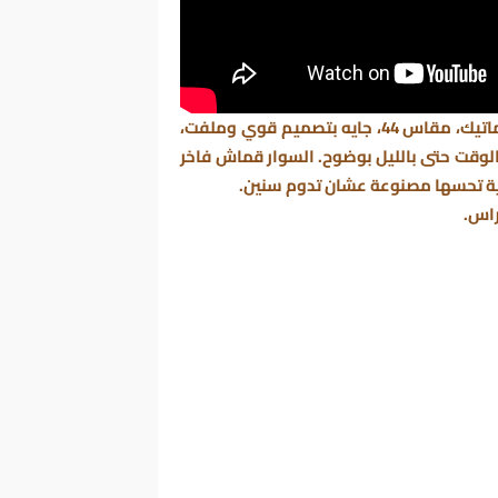
هذي بانيراي لومينور مارينا، ماستر طبق الأصل أوتوماتيك، مقاس 44، جايه بتصميم قوي وملفت،
وقت حتى بالليل بوضوح. السوار قماش فاخر
لية تحسها مصنوعة عشان تدوم سنين.
راس.