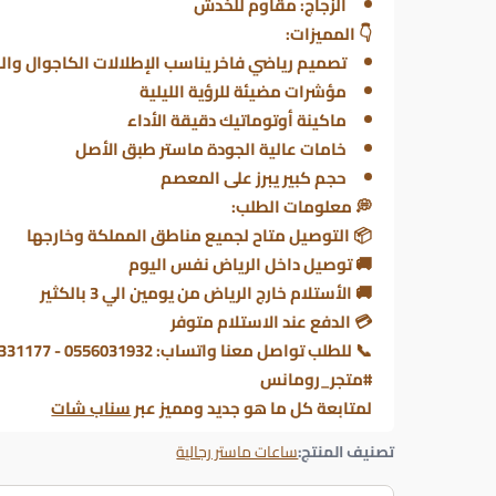
الزجاج: مقاوم للخدش
👇 المميزات:
تصميم رياضي فاخر يناسب الإطلالات الكاجوال وال
مؤشرات مضيئة للرؤية الليلية
ماكينة أوتوماتيك دقيقة الأداء
خامات عالية الجودة ماستر طبق الأصل
حجم كبير يبرز على المعصم
💭 معلومات الطلب:
📦 التوصيل متاح لجميع مناطق المملكة وخارجها
🚚 توصيل داخل الرياض نفس اليوم
🚚 الأستلام خارج الرياض من يومين الي 3 بالكثير
💳 الدفع عند الاستلام متوفر
📞 للطلب تواصل معنا واتساب: 0556031932 - 0506331177
#متجر_رومانس
لمتابعة كل ما هو جديد ومميز عبر
سناب شات
تصنيف المنتج:
ساعات ماستر رجالية