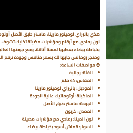
لون رمادي مع أرقام ومؤشرات مضيئة تخليك تشوف ال
بخياطة بيضاء يعطيها لمسة أناقة، ومع جودتها العا
ومتجر
رومانس
جابها لك بسعر منافس وجودة ترفع ال
⌚ مواصفات الساعة:
الفئة: رجالية
المقاس: 44 ملم
الموديل: بانيراي لومينور مارينا
الماكينة: أوتوماتيك عالية الجودة
الجودة: ماستر طبق الأصل
المعدن: كربون
لون المينا: رمادي مع مؤشرات مضيئة
السوار: قماش أسود بخياطة بيضاء