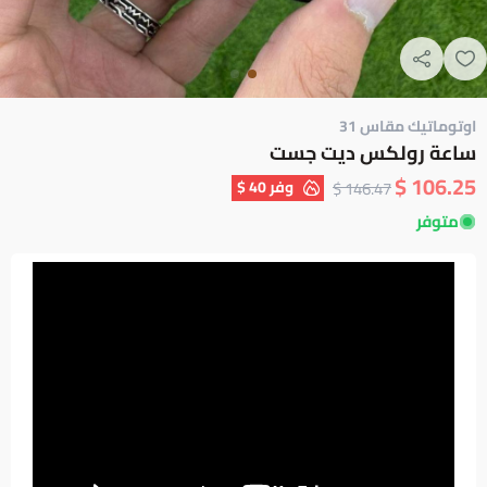
اوتوماتيك مقاس 31
ساعة رولكس ديت جست
106.25 $
وفر
40 $
146.47 $
متوفر