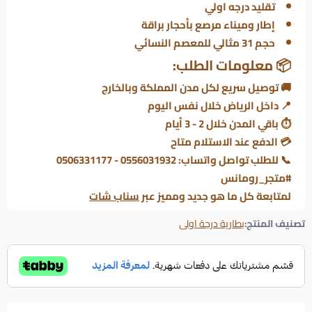
تقليد درجه اولي
إطار وميناء مرصع بأحجار براقة
حجم 31 مثالي للمعصم النسائي
📦 معلومات الطلب:
🚚 توصيل سريع لكل مدن المملكة وبالخارج
📍 داخل الرياض خلال نفس اليوم
⏱ باقي المدن خلال 2 - 3 أيام
💳 الدفع عند الاستلام متاح
📞 للطلب تواصل واتساب: 0556031932 - 0506331177
#متجر_رومانس
لمتابعة كل ما هو جديد ومميز عبر
سناب شات
تصنيف المنتج:
بطارية درجة اولى