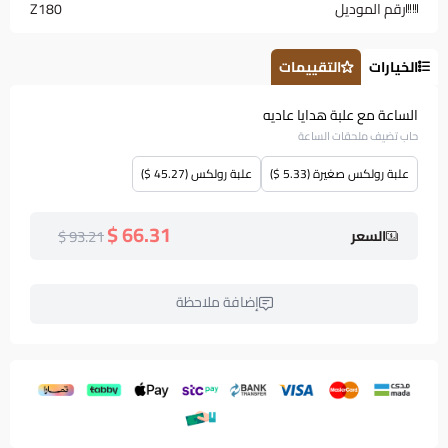
رقم الموديل
Z180
الخيارات
التقييمات
الساعة مع علبة هدايا عاديه
حاب تضيف ملحقات الساعة
علبة رولكس صغيرة (5.33 $)
علبة رولكس (45.27 $)
66.31 $
93.21 $
السعر
إضافة ملاحظة