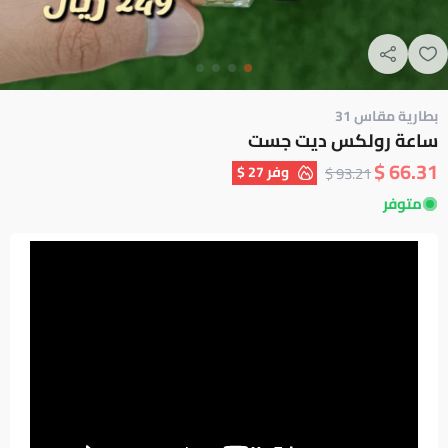
بطارية مقاس 31
ساعة رولكس ديت جست
66.31 $
وفر
27 $
93.21 $
متوفر