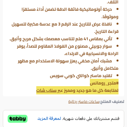
التلف.
حركة أوتوماتيكية فائقة الدقة تضمن أداءً مستقرًا
وموثوقًا.
نافذة عرض للتاريخ عند الرقم 3 مع عدسة مكبرة لتسهيل
قراءة التاريخ.
تأتي بمقاس 41 ملم لتناسب معصمك بشكل مريح وأنيق.
سوار جوبيلي مصنوع من الفولاذ المقاوم للصدأ، يوفر
الراحة والانسيابية في الارتداء.
مشبك أمان مخفي يعزز سهولة الاستخدام مع مظهر
متكامل وأنيق.
تقليد ماستر كوالتي كوبي سويس
#متجر_رومانس
لمتابعة كل ما هو جديد ومميز عبر
سناب شات
تصنيف المنتج:
ساعات ماستر رجالية