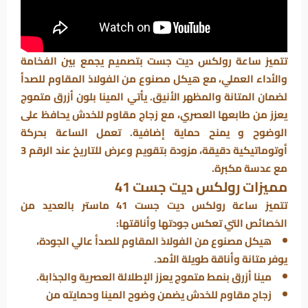
تتميز ساعة رولكس ديت جست بتصميم يجمع بين الفخامة
والأداء العملي، مع هيكل مصنوع من الفولاذ المقاوم للصدأ
لضمان المتانة والمظهر الأنيق. يأتي المينا بلون أزرق متموج
يعزز من طابعها العصري، مع زجاج مقاوم للخدش يحافظ على
الوضوح و يمنح حماية إضافية. تعمل الساعة بحركة
أوتوماتيكية دقيقة، مزودة بتقويم وعرض للتاريخ عند الرقم 3
مع عدسة مكبرة.
مميزات رولكس ديت جست 41
تتميز ساعة رولكس ديت جست 41 ماستر بالعديد من
الخصائص التي تعكس جودتها وأناقتها:
هيكل مصنوع من الفولاذ المقاوم للصدأ عالي الجودة،
يوفر متانة وأناقة طويلة الأمد.
مينا أزرق بنمط متموج يعزز الإطلالة العصرية والجذابة.
زجاج مقاوم للخدش يضمن وضوح المينا وحمايته من