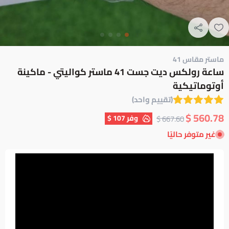
ماستر مقاس 41
ساعة رولكس ديت جست 41 ماستر كواليتي - ماكينة
أوتوماتيكية
(تقييم واحد)
560.78 $
وفر
107 $
667.60 $
غير متوفر حاليًا