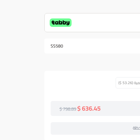
SS580
53. $)
636.45 $
798.89 $
حظة