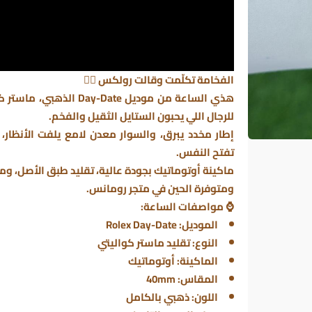
الفخامة تكلّمت وقالت رولكس 😮‍💨
هذي الساعة من موديل
Day-Date
للرجال اللي يحبون الستايل الثقيل والفخم.
إطار مخدد يبرق، والسوار معدن لامع يلفت الأنظار،
تفتح النفس.
ماكينة أوتوماتيك بجودة عالية، تقليد طبق الأصل، وما ر
ومتوفرة الحين في
متجر رومانس
.
⌚ مواصفات الساعة:
الموديل: Rolex Day-Date
النوع: تقليد ماستر كواليتي
الماكينة: أوتوماتيك
المقاس: 40mm
اللون: ذهبي بالكامل