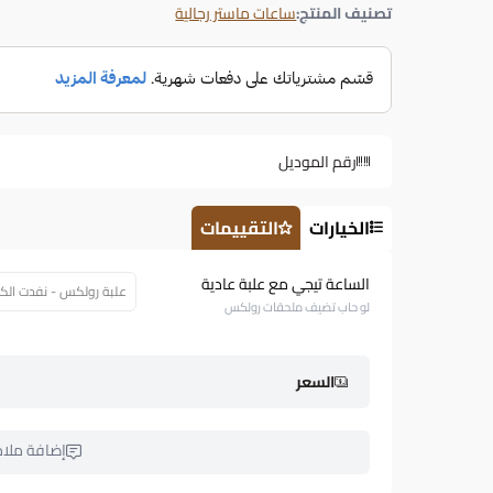
تصنيف المنتج:
ساعات ماستر رجالية
رقم الموديل
الخيارات
التقييمات
الساعة تيجي مع علبة عادية
علبة رولكس - نفدت الكمية (26
لو حاب تضيف ملحقات رولكس
السعر
إضافة ملا