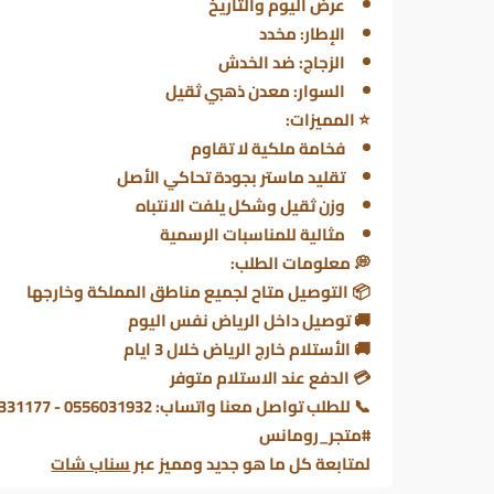
عرض اليوم والتاريخ
الإطار: مخدد
الزجاج: ضد الخدش
السوار: معدن ذهبي ثقيل
⭐
المميزات:
فخامة ملكية لا تقاوم
تقليد ماستر بجودة تحاكي الأصل
وزن ثقيل وشكل يلفت الانتباه
مثالية للمناسبات الرسمية
💭 معلومات الطلب:
📦 التوصيل متاح لجميع مناطق المملكة وخارجها
🚚 توصيل داخل الرياض نفس اليوم
🚚 الأستلام خارج الرياض خلال 3 ايام
💳 الدفع عند الاستلام متوفر
📞 للطلب تواصل معنا واتساب: 0556031932 - 0506331177
#متجر_رومانس
لمتابعة كل ما هو جديد ومميز عبر
سناب شات