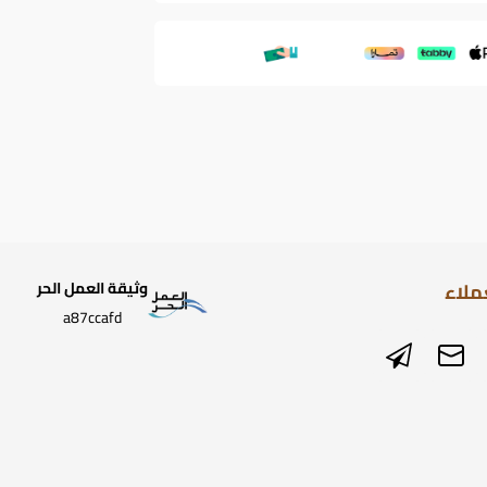
ملاء
وثيقة العمل الحر
a87ccafd