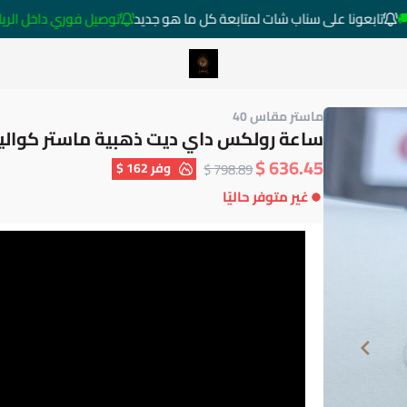
تابعونا على سناب شات لمتابعة كل ما هو جديد
توصيل فوري داخل الرياض خارج ا
متجر ساعات رومانس
ماستر مقاس 40
ساعة رولكس داي ديت ذهبية ماستر كوالي
636.45 $
وفر
162 $
798.89 $
غير متوفر حاليًا