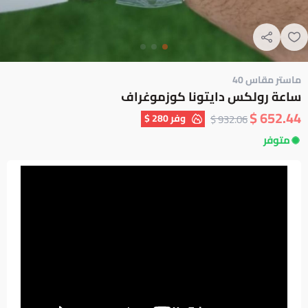
ماستر مقاس 40
ساعة رولكس دايتونا كوزموغراف
652.44 $
وفر
280 $
932.06 $
متوفر