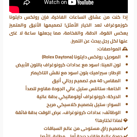
إذا كنت من عشاق
الساعات الفاخرة
، فإن
رولكس دايتونا
كوزموغراف
تعد الخيار الأمثل! تصميمها الأنيق والمتميز
يعكس
القوة، الدقة، والفخامة
، مما يجعلها ساعة لا غنى
عنها لكل رجل يبحث عن التميز.
🕰
المواصفات:
الموديل:
رولكس دايتونا (Rolex Daytona)
لون المينا:
اسود مع عدادات كرونوغراف باللون الأبيض
الإطار:
سيراميك بلون اسود مع نقش التاكيمتر
المقاس:
40 مم، تصميم رجالي أنيق
الخامة:
ستانلس ستيل عالي الجودة مقاوم للصدأ
الحركة:
كرونوغراف أوتوماتيكي بدقة عالية
السوار:
ستيل بتصميم كلاسيكي مريح
الوظائف:
عدادات كرونوغراف، عرض الوقت بدقة فائقة
💎
لماذا تختارها؟
✔️ تصميم راقٍ مستوحى من عالم السباقات
✔️ جودة عالية وتقليد درجة أولى مطابق للأصلي