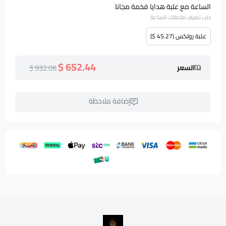
الساعة مع علبة هدايا فخمة مجانا
حاب تضيف ملحقات الساعة
علبة رولكس (45.27 $)
652.44 $
932.06 $
السعر
إضافة ملاحظة