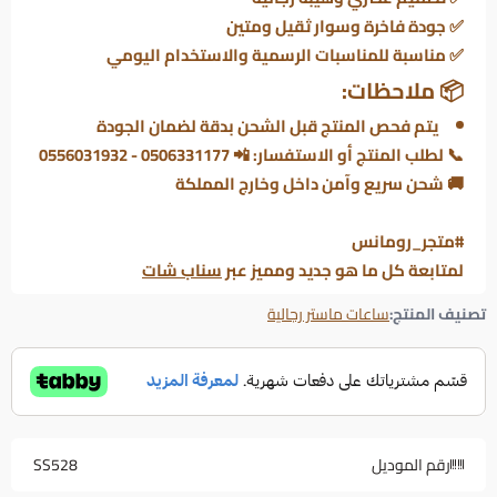
✅ جودة فاخرة وسوار ثقيل ومتين
✅ مناسبة للمناسبات الرسمية والاستخدام اليومي
📦 ملاحظات:
يتم فحص المنتج قبل الشحن بدقة لضمان الجودة
📞 لطلب المنتج أو الاستفسار: 📲 0506331177 - 0556031932
🚚 شحن سريع وآمن داخل وخارج المملكة
#متجر_رومانس
لمتابعة كل ما هو جديد ومميز عبر
سناب شات
تصنيف المنتج:
ساعات ماستر رجالية
رقم الموديل
SS528