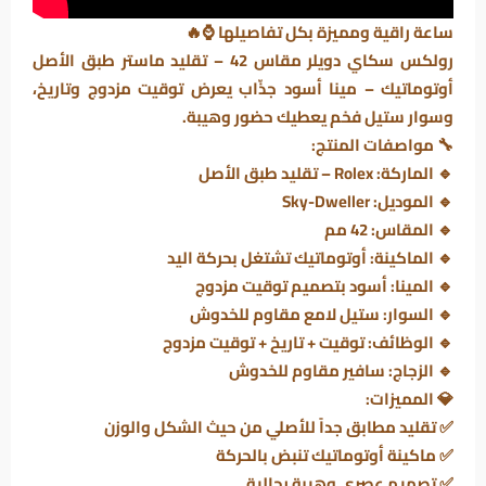
ساعة راقية ومميزة بكل تفاصيلها ⌚🔥
رولكس سكاي دويلر مقاس 42 – تقليد ماستر طبق الأصل
أوتوماتيك – مينا أسود جذّاب يعرض توقيت مزدوج وتاريخ،
وسوار ستيل فخم يعطيك حضور وهيبة.
🔧
مواصفات المنتج:
🔹
الماركة:
Rolex – تقليد طبق الأصل
🔹
الموديل:
Sky-Dweller
🔹
المقاس:
42 مم
🔹
الماكينة:
أوتوماتيك تشتغل بحركة اليد
🔹
المينا:
أسود بتصميم توقيت مزدوج
🔹
السوار:
ستيل لامع مقاوم للخدوش
🔹
الوظائف:
توقيت + تاريخ + توقيت مزدوج
🔹
الزجاج:
سافير مقاوم للخدوش
💎
المميزات:
✅ تقليد مطابق جداً للأصلي من حيث الشكل والوزن
✅ ماكينة أوتوماتيك تنبض بالحركة
✅ تصميم عصري وهيبة رجالية