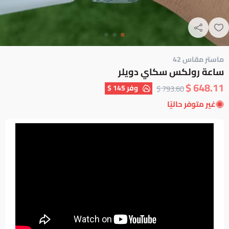
ماستر مقاس 42
ساعة رولكس سكاي دويلر
648.11 $
وفر
145 $
793.60 $
غير متوفر حاليًا